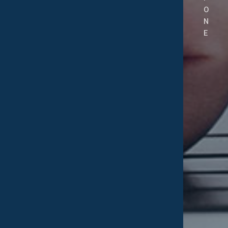
O
N
E