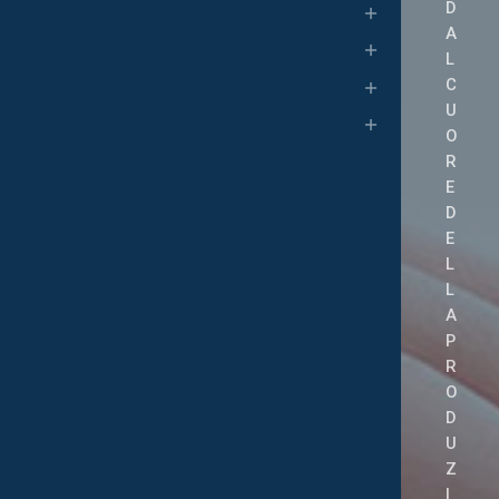
D
A
L
C
U
O
R
E
D
E
L
L
A
P
R
O
D
U
Z
I