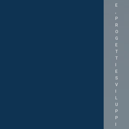
E
,
P
R
O
G
E
T
T
I
E
S
V
I
L
U
P
P
I