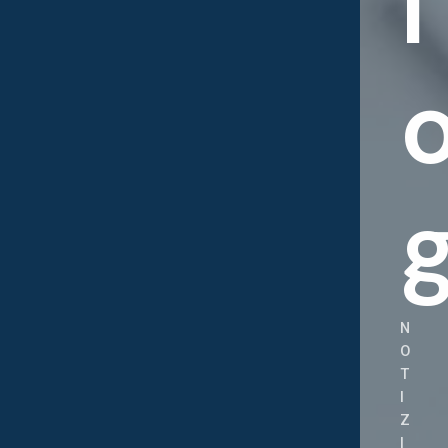
l
N
O
T
I
Z
I